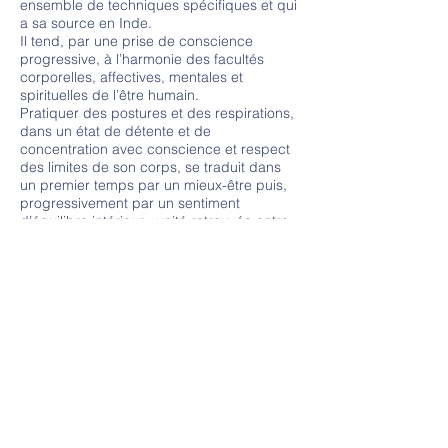
ensemble de techniques spécifiques et qui
a sa source en Inde.
Il tend, par une prise de conscience
progressive, à l’harmonie des facultés
corporelles, affectives, mentales et
spirituelles de l’être humain.
Pratiquer des postures et des respirations,
dans un état de détente et de
concentration avec conscience et respect
des limites de son corps, se traduit dans
un premier temps par un mieux-être puis,
progressivement par un sentiment
d’équilibre intérieur : unité retrouvée entre
corps, souffle et mental. Cette unité conduit
vers la méditation, dont il résulte une
pacification de l’être tout entier. »
Extraits d’un séminaire des enseignants de
Yoga de la FNEY-Mai 1986.
Nous contacter