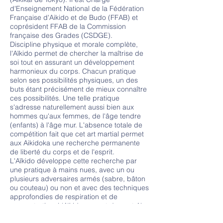
d'Enseignement National de la Fédération
Française d'Aikido et de Budo (FFAB) et
coprésident FFAB de la Commission
française des Grades (CSDGE).
Discipline physique et morale complète,
l'Aïkido permet de chercher la maîtrise de
soi tout en assurant un développement
harmonieux du corps. Chacun pratique
selon ses possibilités physiques, un des
buts étant précisément de mieux connaître
ces possibilités. Une telle pratique
s'adresse naturellement aussi bien aux
hommes qu'aux femmes, de l'âge tendre
(enfants) à l'âge mur. L'absence totale de
compétition fait que cet art martial permet
aux Aikidoka une recherche permanente
de liberté du corps et de l'esprit.
L'Aïkido développe cette recherche par
une pratique à mains nues, avec un ou
plusieurs adversaires armés (sabre, bâton
ou couteau) ou non et avec des techniques
approfondies de respiration et de
concentration. L'Aïkido permet de contrôler
son adversaire tout en le protégeant. En ce