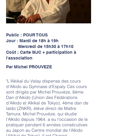
Public : POUR TOUS
Jour : Mardi de 18h à 19h
Mercredi de 15h30 à 17h10
Coût : Carte MJC + participation à
l'association
Par Michel PROUVEZE
"L'Aïkikaï du Velay dispense des cours
d'Aïkido au Gymnase d'Espaly. Ces cours
sont dirigés par Michel Prouvèze, 6ème
Dan d'Aikido (Union des Fédérations
d'Aïkido et Aïkikaï de Tokyo), 4ème dan de
Iaïdo (ZNKR), élève direct de Maître
Tamura. Michel Prouvèze, qui étudie
l'Aïkido depuis 1964, a eu l'occasion de le
pratiquer pendant 6 années consécutives
au Japon au Centre mondial de l'Aïkido
(Aïkikaï de Tokyo). Il est Chargé