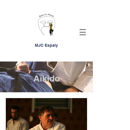
MJC Espaly
Aïkido